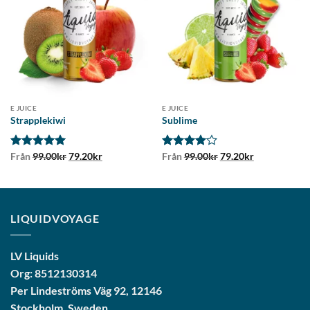
E JUICE
E JUICE
Strapplekiwi
Sublime
Det
Det
Det
Det
Betygsatt
Från
99.00
5
kr
79.20
kr
Betygsatt
Från
99.00
kr
79.20
kr
ursprungliga
nuvarande
ursprungliga
nuvarande
av 5
4
av 5
priset
priset
priset
priset
var:
är:
var:
är:
99.00kr.
79.20kr.
99.00kr.
79.20kr.
LIQUIDVOYAGE
LV Liquids
Org: 8512130314
Per Lindeströms Väg 92, 12146
Stockholm, Sweden