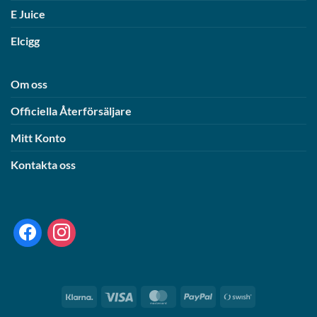
E Juice
Elcigg
Om oss
Officiella Återförsäljare
Mitt Konto
Kontakta oss
facebook
instagram
Klarna
Visa
MasterCard
PayPal
Swish
(SE)