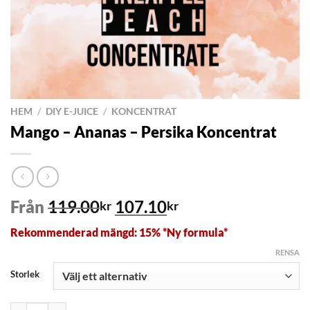
HEM
/
DIY E-JUICE
/
KONCENTRAT
Mango – Ananas – Persika Koncentrat
Det
Det
Från
119.00
107.10
kr
kr
ursprungliga
nuvarande
Rekommenderad mängd: 15% *Ny formula*
priset
priset
var:
är:
RENSA
119.00kr.
107.10kr.
Storlek
Mango – Ananas – Persika Koncentrat mängd