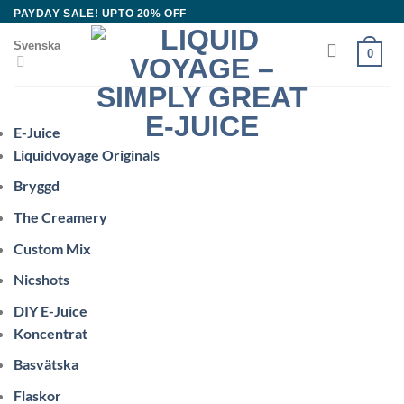
Skip
PAYDAY SALE! UPTO 20% OFF
to
Svenska
0
content
E-Juice
Liquidvoyage Originals
Bryggd
The Creamery
Custom Mix
Nicshots
DIY E-Juice
Koncentrat
Basvätska
Flaskor