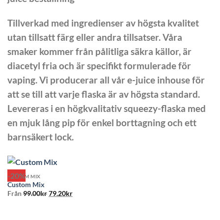
Tillverkad med ingredienser av högsta kvalitet
utan tillsatt färg eller andra tillsatser. Våra
smaker kommer från pålitliga säkra källor, är
diacetyl fria och är specifikt formulerade för
vaping. Vi producerar all vår e-juice inhouse för
att se till att varje flaska är av högsta standard.
Levereras i en högkvalitativ squeezy-flaska med
en mjuk lång pip för enkel borttagning och ett
barnsäkert lock.
-20%
CUSTOM MIX
Custom Mix
Det
Det
Från
99.00
kr
79.20
kr
ursprungliga
nuvarande
priset
priset
var:
är:
99.00kr.
79.20kr.