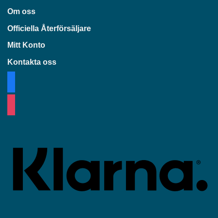
Om oss
Officiella Återförsäljare
Mitt Konto
Kontakta oss
facebook
instagram
K