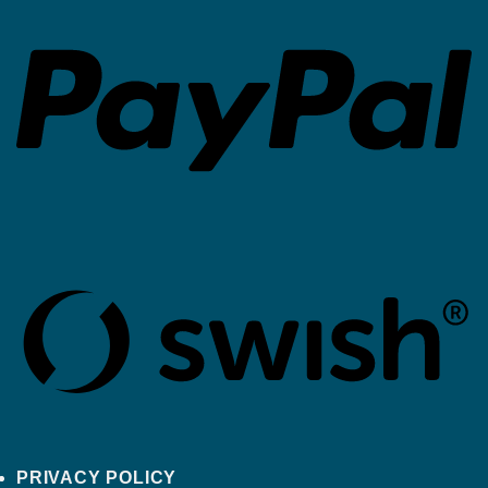
P
S
(S
PRIVACY POLICY