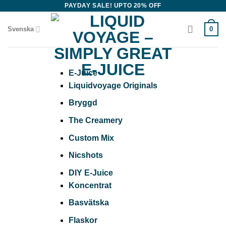
Skip
PAYDAY SALE! UPTO 20% OFF
to
0
Svenska
content
E-Juice
Liquidvoyage Originals
Bryggd
The Creamery
Custom Mix
Nicshots
DIY E-Juice
Koncentrat
Basvätska
Flaskor